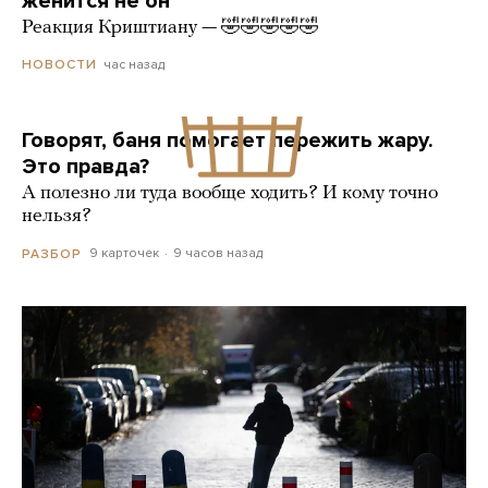
женится не он
Реакция Криштиану — 🤣🤣🤣🤣🤣
час назад
НОВОСТИ
Говорят, баня помогает пережить жару.
Это правда?
А полезно ли туда вообще ходить? И кому точно
нельзя?
9 карточек
9 часов назад
РАЗБОР