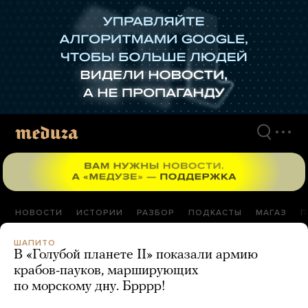
Перейти
к
материалам
НОВОСТИ
ИСТОРИИ
РАЗБОР
ПОДКАСТЫ
МАГАЗ
П
ШАПИТО
В «Голубой планете II» показали армию
крабов-пауков, марширующих
по морскому дну. Брррр!