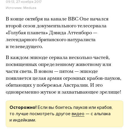
09:13, 27 ноября 2017
Источник:
Meduza
В конце октября на канале BBC One начался
второй сезон документального телесериала
«Голубая планета» Дэвида Аттенборо —
легендарного британского натуралиста
и телеведущего.
В каждом эпизоде сериала несколько частей,
посвященных определенному животному или
части света. В новом — пятом — эпизоде
появляется целая армия огромных крабов-пауков,
обитающих у побережья Австралии. И это
одновременно жуткое и захватывающее зрелище!
Осторожно!
Если вы боитесь пауков или крабов,
то лучше посмотреть другое
видео
— с альпака
и индейками.