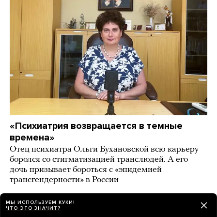
«Психиатрия возвращается в темные
времена»
Отец психиатра Ольги Бухановской всю карьеру
боролся со стигматизацией транслюдей. А его
дочь призывает бороться с «эпидемией
трансгендерности» в России
день назад
ИСТОРИИ
МЫ ИСПОЛЬЗУЕМ КУКИ!
ЧТО ЭТО ЗНАЧИТ?