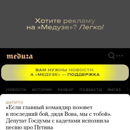
Перейти
к
материалам
НОВОСТИ
ИСТОРИИ
РАЗБОР
ПОДКАСТЫ
МАГАЗ
П
ШАПИТО
«Если главный командир позовет
в последний бой, дядя Вова, мы с тобой».
Депутат Госдумы с кадетами исполнила
песню про Путина