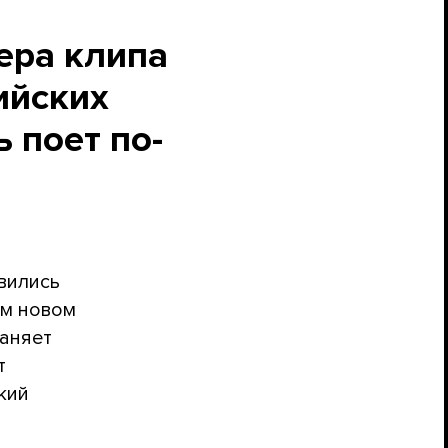
ера клипа
ийских
 поет по-
явились
ем новом
раняет
т
кий