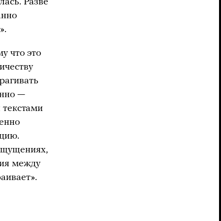
лась. Разве
анно
».
у что это
ичеству
трагивать
онно —
и текстами
менно
нцию.
 ощущениях,
ния между
аивает».