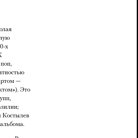
олая
алую
0-х
K
поп,
нятностью
артом —
том»). Это
упп,
азилии;
и Костылев
 альбома.