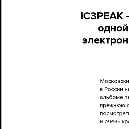
IC3PEAK 
одной
электрон
Московский
в России н
альбоме пе
прежнюю с
посмотреть
и очень кр