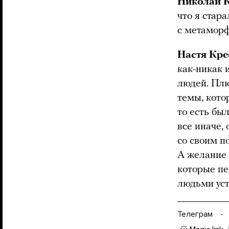
Николай 
что я стар
с метаморф
Настя Кре
как-никак 
людей. Плю
темы, кото
то есть бы
все иначе,
со своим п
А желание 
которые пе
людьми уст
Телеграм