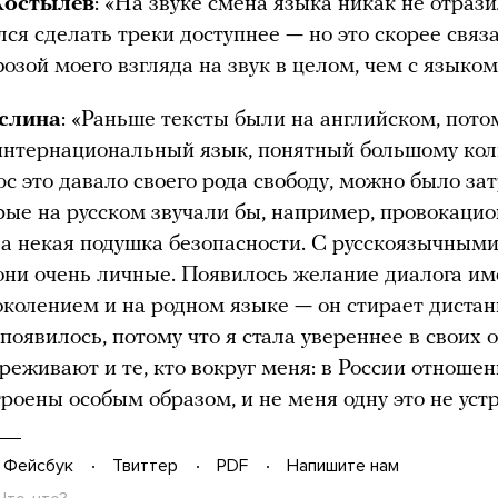
Костылев
: «На звуке смена языка никак не отрази
ался сделать треки доступнее — но это скорее связ
озой моего взгляда на звук в целом, чем с языком
слина
: «Раньше тексты были на английском, потом
интернациональный язык, понятный большому кол
с это давало своего рода свободу, можно было за
рые на русском звучали бы, например, провокаци
ла некая подушка безопасности. С русскоязычным
 они очень личные. Появилось желание диалога и
околением и на родном языке — он стирает диста
появилось, потому что я стала увереннее в своих
реживают и те, кто вокруг меня: в России отноше
роены особым образом, и не меня одну это не устр
Фейсбук
Твиттер
PDF
Напишите нам