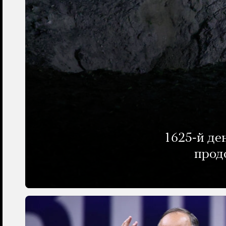
1625-й де
прод