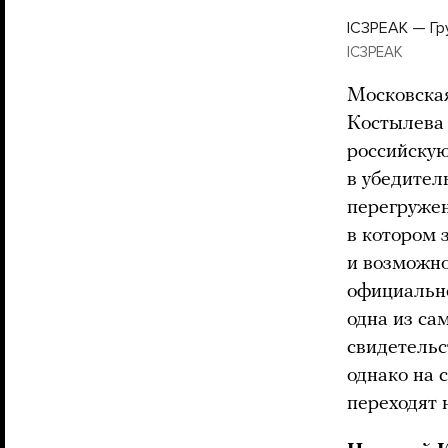
IC3PEAK — Гру
IC3PEAK
Московска
Костылева 
российскую
в убедител
перегружен
в котором 
и возможно
официальн
одна из са
свидетельс
однако на 
переходят 