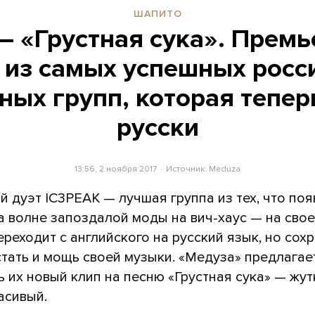
ШАПИТО
— «Грустная сука». Премь
 из самых успешных росс
ных групп, которая теперь
русски
13:56, 2 ноября 2017
Источник:
Meduza
 дуэт IC3PEAK — лучшая группа из тех, что по
а волне запоздалой моды на вич-хаус — на сво
реходит с английского на русский язык, но сох
тать и мощь своей музыки. «Медуза» предлагае
 их новый клип на песню «Грустная сука» — жут
асивый.