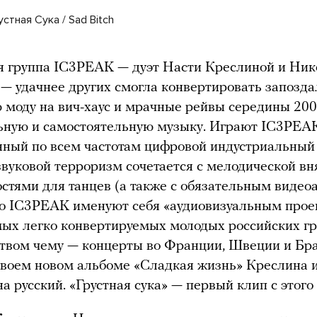
стная Сука / Sad Bitch
я группа IC3PEAK — дуэт Насти Креслиной и Ник
— удачнее других смогла конвертировать запозд
 моду на вич-хаус и мрачные рейвы середины 200
ьную и самостоятельную музыку. Играют IC3PEA
ный по всем частотам цифровой индустриальный 
звуковой терроризм сочетается с мелодической в
стями для танцев (а также с обязательным видео
о IC3PEAK именуют себя «аудиовизуальным проек
мых легко конвертируемых молодых российских гр
твом чему — концерты во Франции, Швеции и Бр
своем новом альбоме «Сладкая жизнь» Креслина 
на русский. «Грустная сука» — первый клип с этого