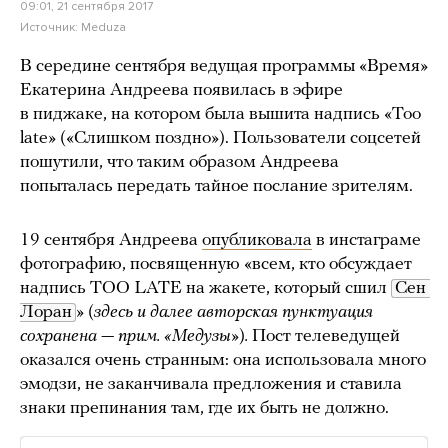
09:01, 21 сентября 2017
Источник:
Meduza
В середине сентября ведущая программы «Время»
Екатерина Андреева появилась в эфире
в пиджаке, на котором была вышита надпись «Too
late» («Слишком поздно»). Пользователи соцсетей
пошутили, что таким образом Андреева
попыталась передать тайное послание зрителям.
19 сентября Андреева
опубликовала
в инстаграме
фотографию, посвященную «всем, кто обсуждает
надпись TOO LATE на жакете, который сшил
Сен 
Лоран
» (
здесь и далее авторская пунктуация
сохранена — прим. «Медузы»
)
.
Пост телеведущей
оказался очень странным: она использовала много
эмодзи, не заканчивала предложения и ставила
знаки препинания там, где их быть не должно.