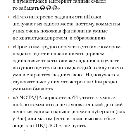
и думают,как в Интернет тайный смысл
то забацать😂😂😂»
«И что интересно-задания эти пИсаки
,получают из одного места-поэтому комменты
у них очень похожи,а фантазии на умные
не хватает,как,впрочем ,и образования»
«Просто им трудно пережить,что их с юмором
подкололи,вот и начали писать ,причем
одинаковые тексты-они же задания получают
из одного центра и потом,каждый в силу своего
ума и стараются-надписывают.Но,получается
глуповатенько у них-это ж тролли.Они редко
умными бывают»
«А ЧОТАДА впрягаетесь?И учтите-я умные
люблю комменты,а не глуповатенький детский
лепет из садика о крыше ,времен пубертата (как
у Вас),или матом (есть и такие высоколобые
энци-кло-ПЕДИСТЫ-не путать