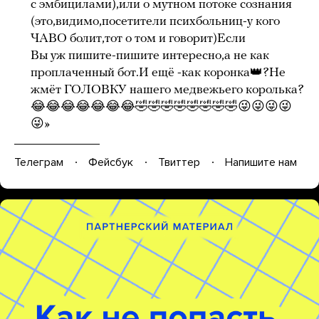
с эмбицилами),или о мутном потоке сознания
(это,видимо,посетители психбольниц-у кого
ЧАВО болит,тот о том и говорит)Если
Вы уж пишите-пишите интересно,а не как
проплаченный бот.И ещё -как коронка👑?Не
жмёт ГОЛОВКУ нашего медвежьего королька?
😂😂😂😂😂😂😂🤣🤣🤣🤣🤣🤣🤣🤣😜😜😜😜
😜»
Телеграм
Фейсбук
Твиттер
Напишите нам