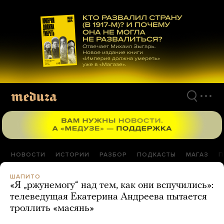
Перейти
к
материалам
НОВОСТИ
ИСТОРИИ
РАЗБОР
ПОДКАСТЫ
МАГАЗ
П
ШАПИТО
«Я „ржунемогу“ над тем, как они вспучились»:
телеведущая Екатерина Андреева пытается
троллить «масянь»