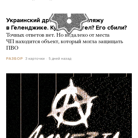
Украинский дрон попал по пляжу
в Геленджике. Куда он летел? Его сбили?
Точных ответов нет. Но недалеко от места
ЧП находится объект, который могла защищать
ПВО
3 карточки
5 дней назад
РАЗБОР