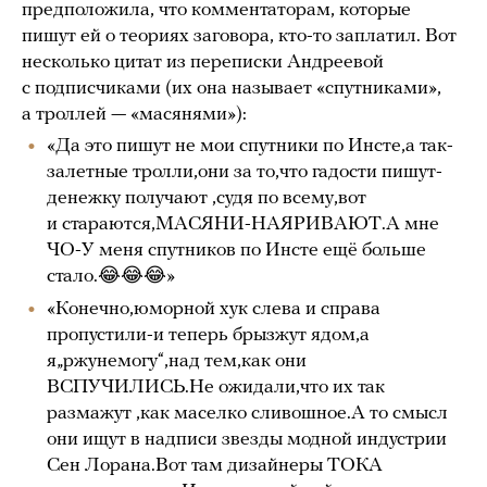
предположила, что комментаторам, которые
пишут ей о теориях заговора, кто-то заплатил. Вот
несколько цитат из переписки Андреевой
с подписчиками (их она называет «спутниками»,
а троллей — «масянями»):
«Да это пишут не мои спутники по Инсте,а так-
залетные тролли,они за то,что гадости пишут-
денежку получают ,судя по всему,вот
и стараются,МАСЯНИ-НАЯРИВАЮТ.А мне
ЧО-У меня спутников по Инсте ещё больше
стало.😂😂😂»
«Конечно,юморной хук слева и справа
пропустили-и теперь брызжут ядом,а
я„ржунемогу“,над тем,как они
ВСПУЧИЛИСЬ.Не ожидали,что их так
размажут ,как маселко сливошное.А то смысл
они ищут в надписи звезды модной индустрии
Сен Лорана.Вот там дизайнеры ТОКА