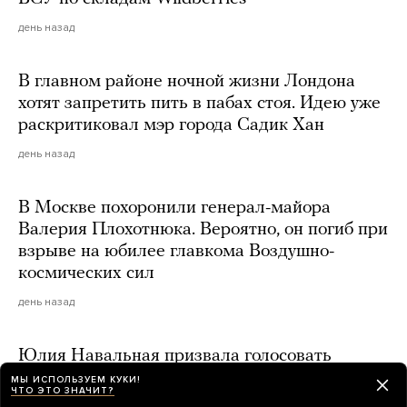
день назад
В главном районе ночной жизни Лондона
хотят запретить пить в пабах стоя. Идею уже
раскритиковал мэр города Садик Хан
день назад
В Москве похоронили генерал-майора
Валерия Плохотнюка. Вероятно, он погиб при
взрыве на юбилее главкома Воздушно-
космических сил
день назад
Юлия Навальная призвала голосовать
за «Яблоко» на выборах в Госдуму
МЫ ИСПОЛЬЗУЕМ КУКИ!
ЧТО ЭТО ЗНАЧИТ?
день назад