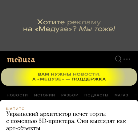
Перейти
к
материалам
НОВОСТИ
ИСТОРИИ
РАЗБОР
ПОДКАСТЫ
МАГАЗ
П
ШАПИТО
Украинский архитектор печет торты
с помощью 3D-принтера. Они выглядят как
арт-объекты