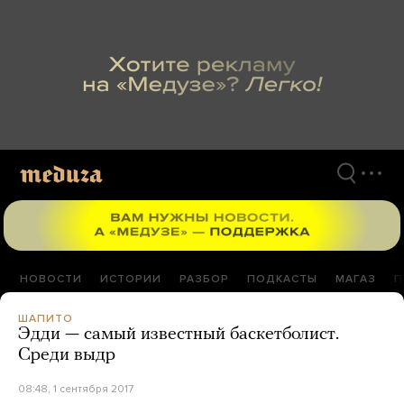
Перейти
к
материалам
НОВОСТИ
ИСТОРИИ
РАЗБОР
ПОДКАСТЫ
МАГАЗ
П
ШАПИТО
Эдди — самый известный баскетболист.
Среди выдр
08:48, 1 сентября 2017