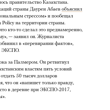
лось правительство Казахстана.
аций страны Даурен Абаев
объяснил
иональным стрессом» и пообещал
 Policy на территории страны.
то кто-то сделал это преднамеренно,
ему», — заявил он. Журналиста
бвинил в «перевирании фактов»,
на ЭКСПО.
пока за Палмером. Он ретвитнул
ахстанским властям пять условий
 отдать 50 тысяч долларов
я, что он «напишет только правду,
место в деревне при ЭКСПО-2017,
ы».