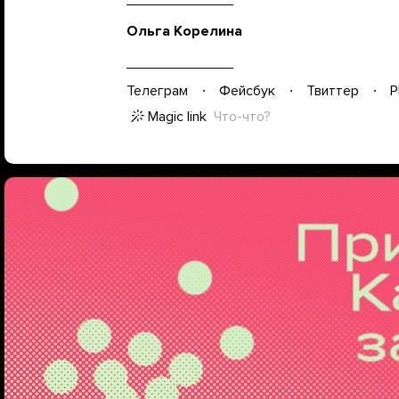
Ольга Корелина
Телеграм
Фейсбук
Твиттер
P
Magic link
Что-что?