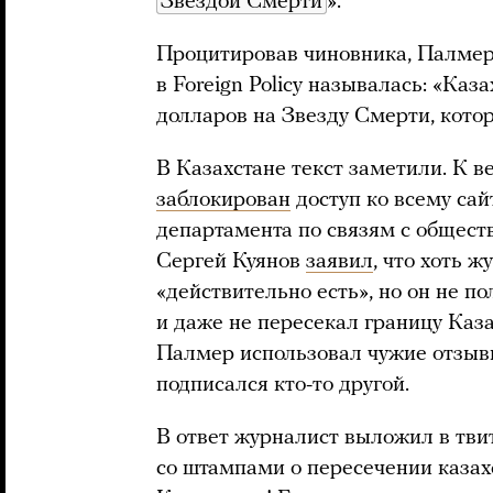
Звездой Смерти
».
Процитировав чиновника, Палмер 
в Foreign Policy называлась: «Ка
долларов на Звезду Смерти, кото
В Казахстане текст заметили. К в
заблокирован
доступ ко всему сайт
департамента по связям с общес
Сергей Куянов
заявил
, что хоть 
«действительно есть», но он не п
и даже не пересекал границу Каза
Палмер использовал чужие отзывы
подписался кто-то другой.
В ответ журналист выложил в тв
со штампами о пересечении казах