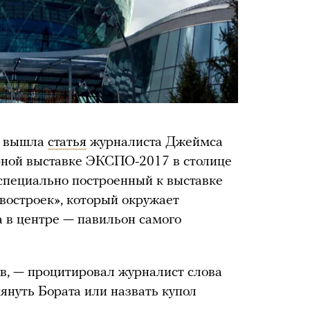
е вышла
статья
журналиста Джеймса
ной выставке ЭКСПО-2017 в столице
 специально построенный к выставке
востроек», который окружает
а в центре — павильон самого
ов, — процитировал журналист слова
януть Бората или назвать купол