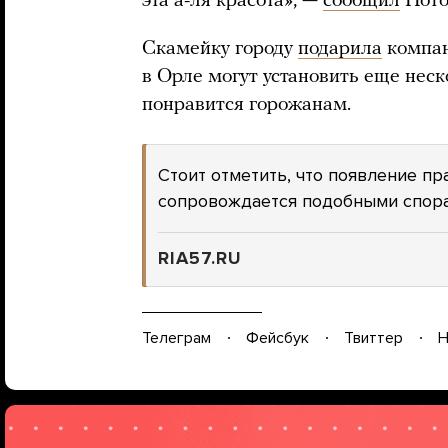
эта а-ля красота», —
сообщил
Пото
Скамейку городу
подарила
компан
в Орле могут установить еще неск
понравится горожанам.
Стоит отметить, что появление пр
сопровождается подобными спора
RIA57.RU
Телеграм
Фейсбук
Твиттер
Н