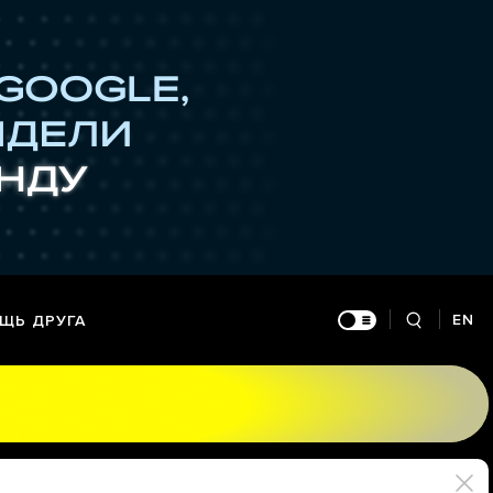
EN
ЩЬ ДРУГА