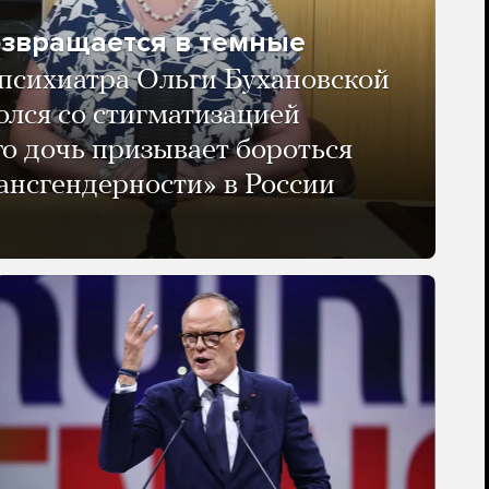
озвращается в темные
психиатра Ольги Бухановской
олся со стигматизацией
го дочь призывает бороться
ансгендерности» в России