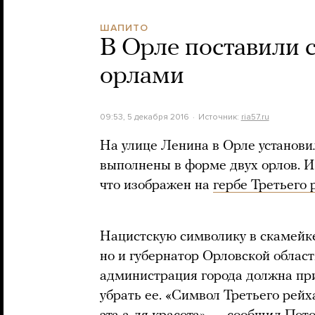
ШАПИТО
В Орле поставили 
орлами
09:53, 5 декабря 2016
Источник:
ria57.ru
На улице Ленина в Орле установи
выполнены в форме двух орлов. И
что изображен на
гербе Третьего 
Нацистскую символику в скамей
но и губернатор Орловской облас
администрация города должна при
убрать ее. «Символ Третьего рейх