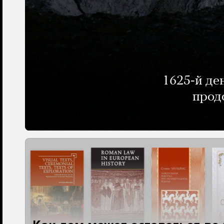
1625-й де
прод