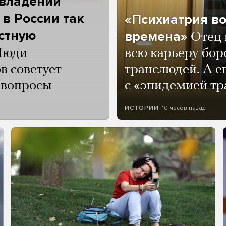
 владении
 в России так
«Психиатрия в
астную
времена»
Отец 
Люди
всю карьеру бор
в советует
транслюдей. А е
и вопросы
с «эпидемией тр
10 часов назад
ИСТОРИИ