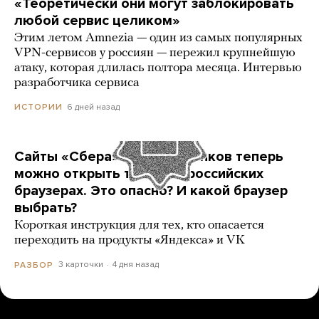
«Теоретически они могут заблокировать
любой сервис целиком»
Этим летом Amnezia — один из самых популярных
VPN-сервисов у россиян — пережил крупнейшую
атаку, которая длилась полтора месяца. Интервью
разработчика сервиса
6 дней назад
ИСТОРИИ
Сайты «Сбера» и других банков теперь
можно открыть только в российских
браузерах. Это опасно? И какой браузер
выбрать?
Короткая инструкция для тех, кто опасается
переходить на продукты «Яндекса» и VK
3 карточки
4 дня назад
РАЗБОР