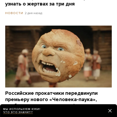
узнать о жертвах за три дня
2 дня назад
НОВОСТИ
Российские прокатчики передвинули
премьеру нового «Человека-паука»,
чтобы выпустить в прокат фильм
МЫ ИСПОЛЬЗУЕМ КУКИ!
о Колобке
ЧТО ЭТО ЗНАЧИТ?