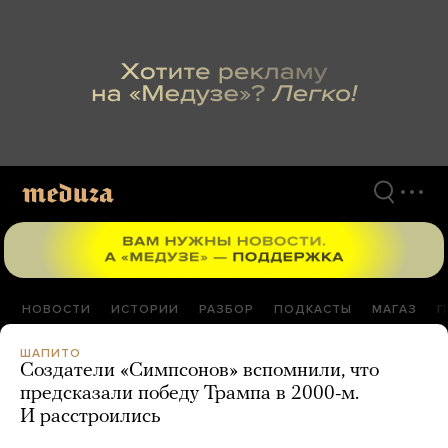
Перейти
к
материалам
НОВОСТИ
ИСТОРИИ
РАЗБОР
ПОДКАСТЫ
МАГАЗ
П
ШАПИТО
Создатели «Симпсонов» вспомнили, что
предсказали победу Трампа в 2000-м.
И расстроились