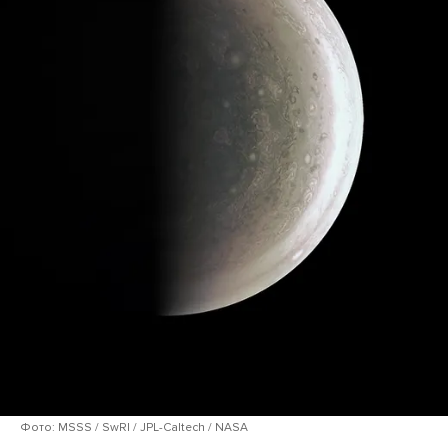
Фото: MSSS / SwRI / JPL-Caltech / NASA