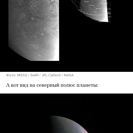
Фото: MSSS / SwRI / JPL-Caltech / NASA
А вот вид на северный полюс планеты: