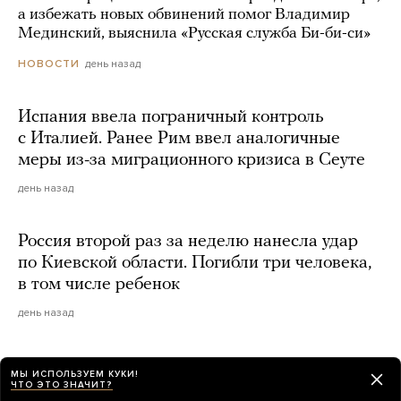
а избежать новых обвинений помог Владимир
Мединский, выяснила «Русская служба Би-би-си»
день назад
НОВОСТИ
Испания ввела пограничный контроль
с Италией. Ранее Рим ввел аналогичные
меры из-за миграционного кризиса в Сеуте
день назад
Россия второй раз за неделю нанесла удар
по Киевской области. Погибли три человека,
в том числе ребенок
день назад
Сенат США одобрил законопроект
МЫ ИСПОЛЬЗУЕМ КУКИ!
о санкциях против России
ЧТО ЭТО ЗНАЧИТ?