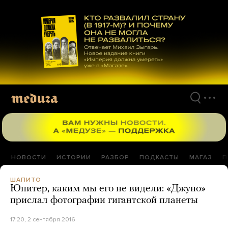
Перейти
к
материалам
НОВОСТИ
ИСТОРИИ
РАЗБОР
ПОДКАСТЫ
МАГАЗ
П
ШАПИТО
Юпитер, каким мы его не видели: «Джуно»
прислал фотографии гигантской планеты
17:20, 2 сентября 2016