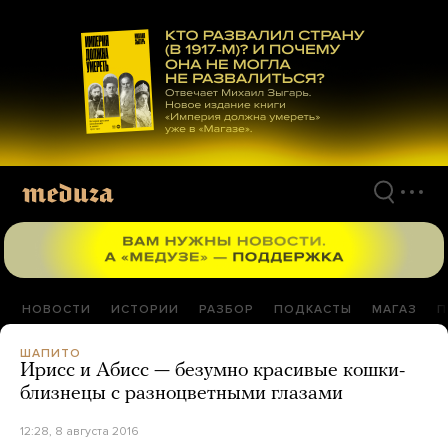
Перейти
к
материалам
НОВОСТИ
ИСТОРИИ
РАЗБОР
ПОДКАСТЫ
МАГАЗ
П
ШАПИТО
Ирисс и Абисс — безумно красивые кошки-
близнецы с разноцветными глазами
12:28, 8 августа 2016