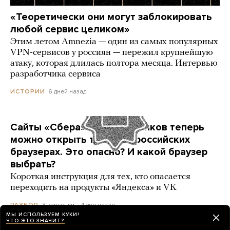
«Теоретически они могут заблокировать
любой сервис целиком»
Этим летом Amnezia — один из самых популярных
VPN-сервисов у россиян — пережил крупнейшую
атаку, которая длилась полтора месяца. Интервью
разработчика сервиса
6 дней назад
ИСТОРИИ
Сайты «Сбера» и других банков теперь
можно открыть только в российских
браузерах. Это опасно? И какой браузер
выбрать?
Короткая инструкция для тех, кто опасается
переходить на продукты «Яндекса» и VK
3 карточки
4 дня назад
РАЗБОР
МЫ ИСПОЛЬЗУЕМ КУКИ!
ЧТО ЭТО ЗНАЧИТ?