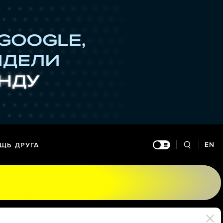
EN
ЩЬ ДРУГА