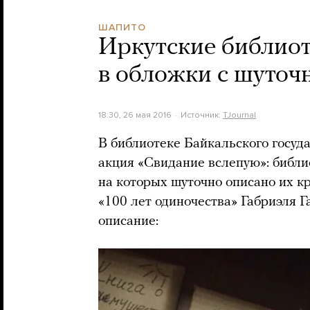
ШАПИТО
Иркутские библиот
в обложки с шуто
18:30, 26 мая 2016
Источник:
TJournal
В библиотеке Байкальского госуд
акция «Свидание вслепую»: библи
на которых шуточно описано их к
«100 лет одиночества» Габриэля 
описание: