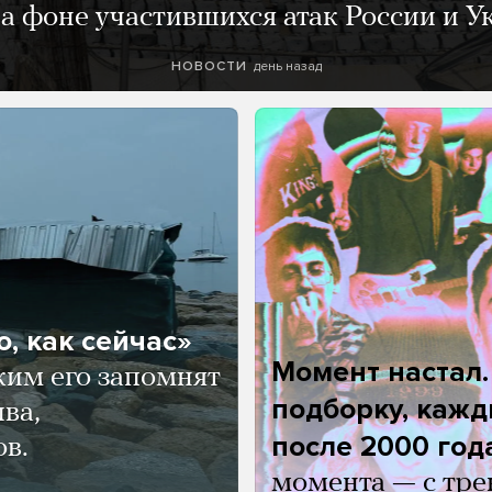
а фоне участившихся атак России и 
день назад
НОВОСТИ
, как сейчас»
Момент настал
ким его запомнят
подборку, кажд
ва,
после 2000 год
ов.
момента — с тре