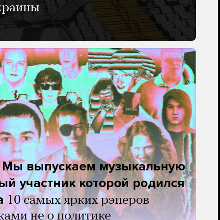
Украины
. Мы выпускаем музыкальную
ый участник которой родился
а
10 самых ярких рэперов
ками не о политике