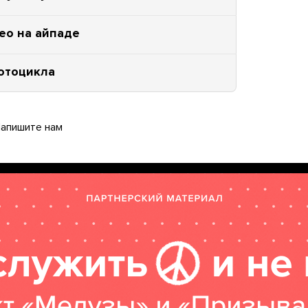
ео на айпаде
мотоцикла
апишите нам