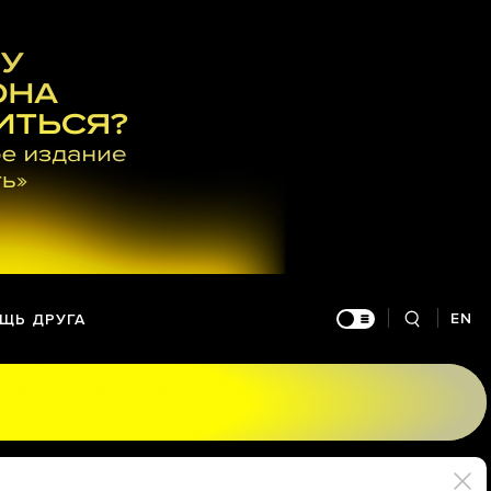
EN
ЩЬ ДРУГА