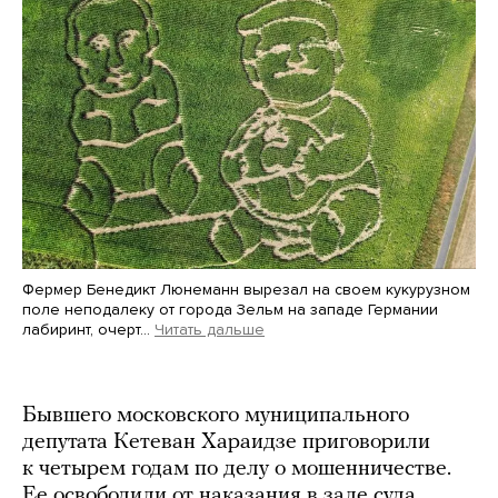
Фермер Бенедикт Люнеманн вырезал на своем кукурузном
поле неподалеку от города Зельм на западе Германии
лабиринт, очерт…
Читать дальше
Martin Meissner / AP / Scanpix / LETA
Бывшего московского муниципального
депутата Кетеван Хараидзе приговорили
к четырем годам по делу о мошенничестве.
Ее освободили от наказания в зале суда