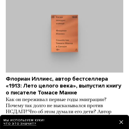
Флориан Иллиес, автор бестселлера
«1913: Лето целого века», выпустил книгу
о писателе Томасе Манне
Как он переживал первые годы эмиграции?
Почему так долго не высказывался против
НСДАП? Что об этом думали его дети? Автор
пытается ответить
МЫ ИСПОЛЬЗУЕМ КУКИ!
ЧТО ЭТО ЗНАЧИТ?
2 дня назад
ИСТОРИИ