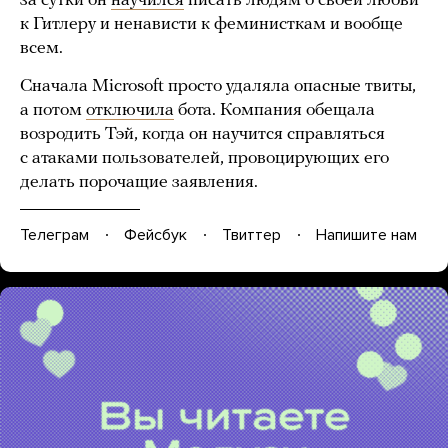
за сутки он
научился
писать людям о своей любви
к Гитлеру и ненависти к феминисткам и вообще
всем.
Сначала Microsoft просто удаляла опасные твиты,
а потом
отключила
бота. Компания обещала
возродить Тэй, когда он научится справляться
с атаками пользователей, провоцирующих его
делать порочащие заявления.
Телеграм
Фейсбук
Твиттер
Напишите нам