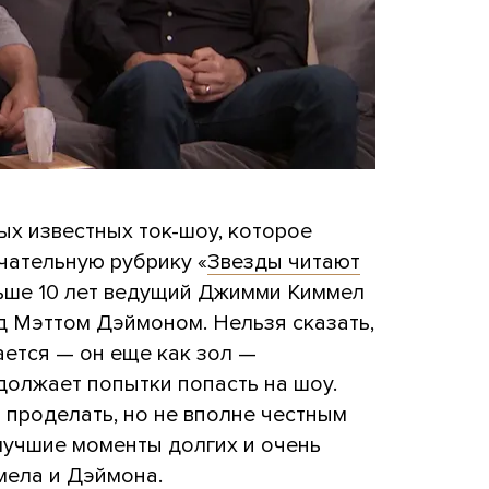
ых известных ток-шоу, которое
ечательную рубрику «
Звезды читают
льше 10 лет ведущий Джимми Киммел
д Мэттом Дэймоном. Нельзя сказать,
ается — он еще как зол —
должает попытки попасть на шоу.
 проделать, но не вполне честным
лучшие моменты долгих и очень
ела и Дэймона.