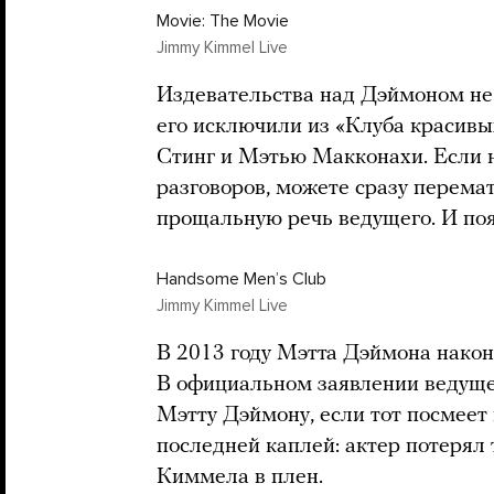
Movie: The Movie
Jimmy Kimmel Live
Издевательства над Дэймоном не 
его исключили из «Клуба красивых
Стинг и Мэтью Макконахи. Если н
разговоров, можете сразу перемат
прощальную речь ведущего. И по
Handsome Menʼs Club
Jimmy Kimmel Live
В 2013 году Мэтта Дэймона након
В официальном заявлении ведущ
Мэтту Дэймону, если тот посмеет 
последней каплей: актер потерял
Киммела в плен.