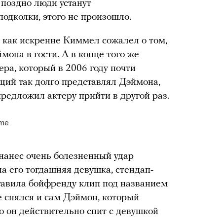
 поздно люди устанут
одколки, этого не произошло.
 как искренне Киммел сожалел о том,
мона в гости. А в конце того же
ера, который в 2006 году почти
щий так долго представлял Дэймона,
предложил актеру прийти в другой раз.
ime
нанес очень болезненный удар
а его тогдашняя девушка, стендап-
тавила бойфренду клип под названием
 снялся и сам Дэймон, который
о он действительно спит с девушкой