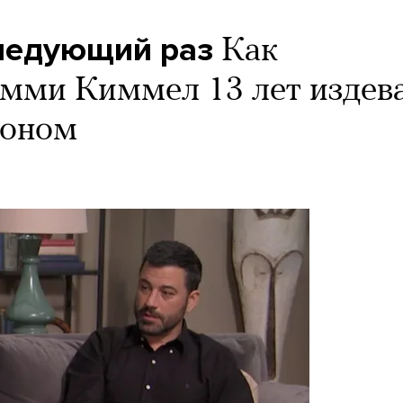
следующий раз
Как
мми Киммел 13 лет издев
моном