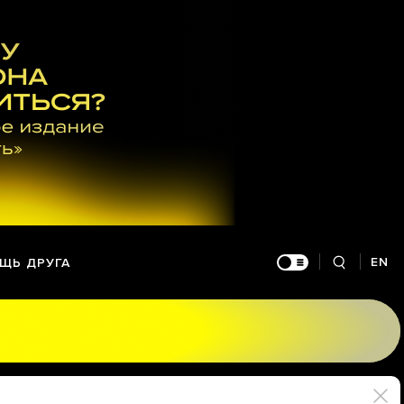
EN
ЩЬ ДРУГА