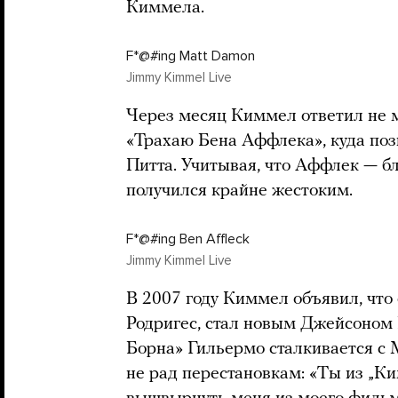
Киммела.
F*@#ing Matt Damon
Jimmy Kimmel Live
Через месяц Киммел ответил не м
«Трахаю Бена Аффлека», куда поз
Питта. Учитывая, что Аффлек — б
получился крайне жестоким.
F*@#ing Ben Affleck
Jimmy Kimmel Live
В 2007 году Киммел объявил, что
Родригес, стал новым Джейсоном
Борна» Гильермо сталкивается с
не рад перестановкам: «Ты из „Ки