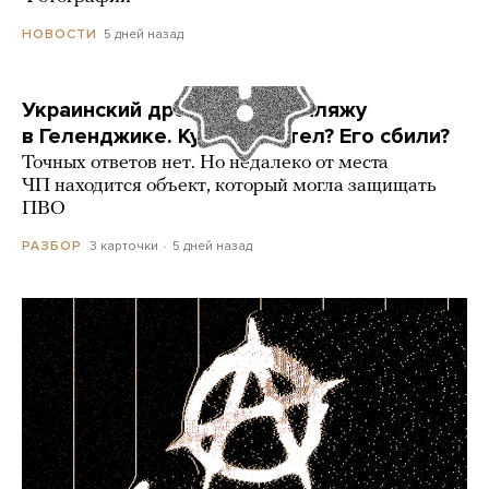
5 дней назад
НОВОСТИ
Украинский дрон попал по пляжу
в Геленджике. Куда он летел? Его сбили?
Точных ответов нет. Но недалеко от места
ЧП находится объект, который могла защищать
ПВО
3 карточки
5 дней назад
РАЗБОР