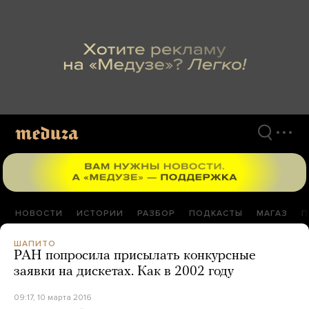
Перейти
к
материалам
НОВОСТИ
ИСТОРИИ
РАЗБОР
ПОДКАСТЫ
МАГАЗ
П
ШАПИТО
РАН попросила присылать конкурсные
заявки на дискетах. Как в 2002 году
09:17, 10 марта 2016