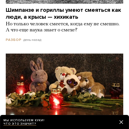
Шимпанзе и гориллы умеют смеяться как
люди, а крысы — хихикать
Но только человек смеется, когда ему не смешно.
А что еще наука знает о смехе?
день назад
РАЗБОР
МЫ ИСПОЛЬЗУЕМ КУКИ!
ЧТО ЭТО ЗНАЧИТ?