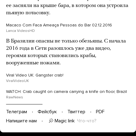
ее засняли на крыше бара, в котором она устроила
пьяную потасовку.
Macaco Com Faca Ameaça Pessoas do Bar 02.12.2016
Lanca VideosHD
В Бразилии опасны не только обезьяны. С начала
2016 года в Сети разошлось уже два видео,
героями которых становились крабы,
вооруженные ножами.
Viral Video UK: Gangster crab!
ViralVideoUK
WATCH: Crab caught on camera carrying a knife on floor, Brazil
RawNews
Телеграм
Фейсбук
Твиттер
PDF
Magic link
Что-что?
Напишите нам