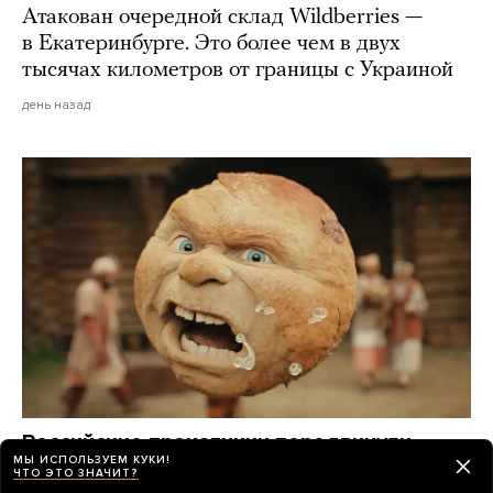
Атакован очередной склад Wildberries —
в Екатеринбурге. Это более чем в двух
тысячах километров от границы с Украиной
день назад
Российские прокатчики передвинули
МЫ ИСПОЛЬЗУЕМ КУКИ!
премьеру нового «Человека-паука»,
ЧТО ЭТО ЗНАЧИТ?