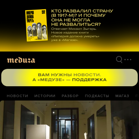
Перейти
к
материалам
НОВОСТИ
ИСТОРИИ
РАЗБОР
ПОДКАСТЫ
МАГАЗ
П