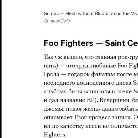
Grimes — Flesh without Blood/Life in the Vi
GrimesVEVO
Foo Fighters — Saint Cec
Так уж вышло, что главная рок-гр
пять) — это трудолюбивые Foo Fi
Грола — подарок фанатам после м
последнего полноценного диска So
альбома были записаны в отеле Sai
и дал название EP). Вечеринки, б
джемы, новая жизнь давно забыты
описывает Грол процесс записи. О
ни по качеству песен не отличает
Fighters.