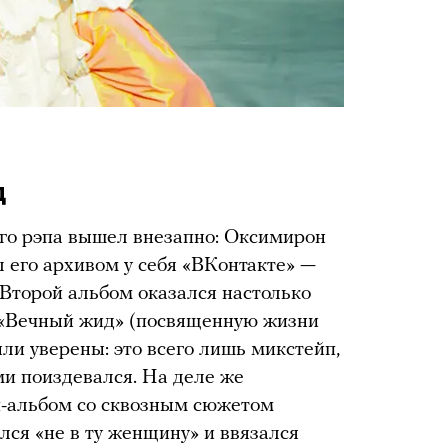
д
о рэпа вышел внезапно: Оксимирон
 его архивом у себя «ВКонтакте» —
 Второй альбом оказался настолько
 «Вечный жид» (посвященную жизни
ли уверены: это всего лишь микстейп,
ми поиздевался. На деле же
п-альбом со сквозным сюжетом
лся «не в ту женщину» и ввязался