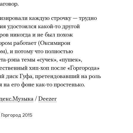
аговор.
зировали каждую строчку — трудно
ия удостоился какой-то другой
ров никогда и не был похож
отором работает (Оксимирон
м), и потому что полностью
та-рэпа темы «сучек», «пушек»,
чественный хип-хоп после «Горгорода»
ый диск Гуфа, претендовавший на роль
я на его фоне как-то простенько.
декс.Музыка
/
Deezer
м Горгород 2015