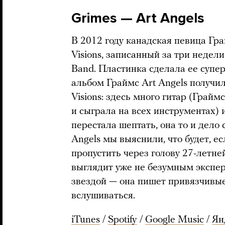
Grimes — Art Angels
В 2012 году канадская певица Гр
Visions, записанный за три неде
Band. Пластинка сделала ее супе
альбом Граймс Art Angels получи
Visions: здесь много гитар (Грай
и сыграла на всех инструментах) 
перестала шептать, она то и дело 
Angels мы выяснили, что будет, 
пропустить через голову 27-летн
выглядит уже не безумным экспер
звездой — она пишет привязчивые
вслушиваться.
iTunes
/
Spotify
/
Google Music
/
Ян