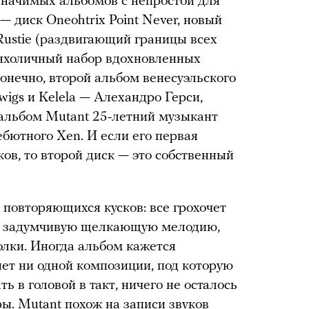
значимых альбомов с непростой для
 диск Oneohtrix Point Never, новый
Rustie (раздвигающий границы всех
анхоличный набор вдохновленных
 конечно, второй альбом венесуэльского
wigs и Kelela — Алехандро Герси,
й альбом Mutant 25-летний музыкант
ебютного Xen. И если его первая
ов, то второй диск — это собственный
 повторяющихся кусков: все грохочет
 в задумчивую щелкающую мелодию,
олки. Иногда альбом кажется
ет ни одной композиции, под которую
ь в головой в такт, ничего не осталось
ы. Mutant похож на записи звуков