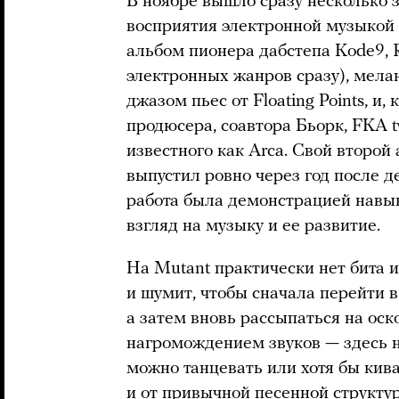
В ноябре вышло сразу несколько 
восприятия электронной музыкой —
альбом пионера дабстепа Kode9, 
электронных жанров сразу), мел
джазом пьес от Floating Points, и,
продюсера, соавтора Бьорк, FKA t
известного как Arca. Свой второ
выпустил ровно через год после д
работа была демонстрацией навык
взгляд на музыку и ее развитие.
На Mutant практически нет бита и
и шумит, чтобы сначала перейти
а затем вновь рассыпаться на оск
нагромождением звуков — здесь н
можно танцевать или хотя бы киват
и от привычной песенной структур