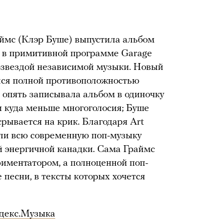
аймс (Клэр Буше) выпустила альбом
ли в примитивной программе Garage
рзвездой независимой музыки. Новый
лся полной противоположностью
мс опять записывала альбом в одиночку
и куда меньше многоголосия; Буше
срывается на крик. Благодаря Art
если всю современную поп-музыку
ей энергичной канадки. Сама Граймс
иментатором, а полноценной поп-
 песни, в тексты которых хочется
декс.Музыка