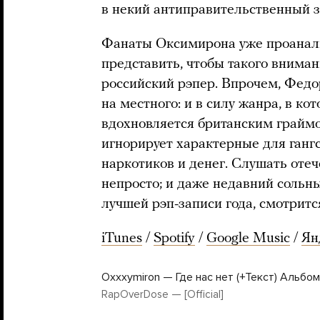
в некий антиправительственный з
Фанаты Оксимирона уже проанали
представить, чтобы такого вниман
российский рэпер. Впрочем, Федо
на местного: и в силу жанра, в к
вдохновляется британским граймо
игнорирует характерные для гангс
наркотиков и денег. Слушать оте
непросто; и даже недавний сольн
лучшей рэп-записи года, смотритс
iTunes
/
Spotify
/
Google Music
/
Ян
Oxxxymiron — Где нас нет (+Текст) Альбо
RapOverDose — [Official]