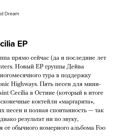
vid Dream
ilia EP
уппа прямо сейчас (да и последние лет
ghters. Новый EP группы Дейва
ногомесячного тура в поддержку
nic Highways. Пять песен для мини-
nt Cecilia в Остине (который в итоге
есконечные коктейли «маргарита»,
х песен и полная спонтанность — так
днако результат ни по звуку,
ся от обычного номерного альбома Foo