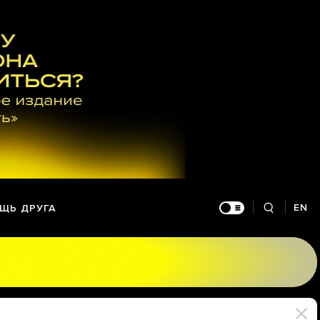
EN
ЩЬ ДРУГА