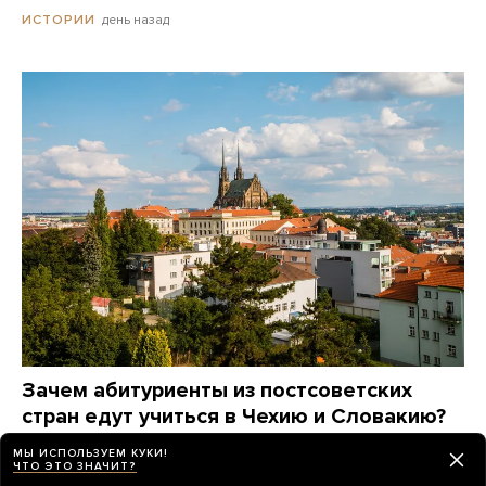
день назад
ИСТОРИИ
Зачем абитуриенты из постсоветских
стран едут учиться в Чехию и Словакию?
Это дорого? А язык сложно выучить? Вот
МЫ ИСПОЛЬЗУЕМ КУКИ!
что говорят они сами
ЧТО ЭТО ЗНАЧИТ?