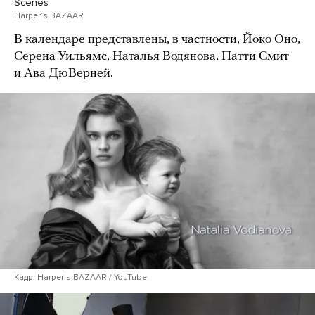
Scenes
Harperʼs BAZAAR
В календаре представлены, в частности, Йоко Оно,
Серена Уильямс, Наталья Водянова, Патти Смит
и Ава ДюВерней.
Кадр: Harperʼs BAZAAR / YouTube