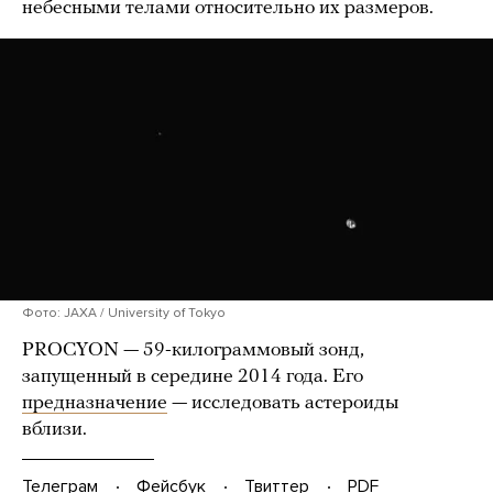
небесными телами относительно их размеров.
Фото: JAXA / University of Tokyo
PROCYON — 59-килограммовый зонд,
запущенный в середине 2014 года. Его
предназначение
— исследовать астероиды
вблизи.
Телеграм
Фейсбук
Твиттер
PDF