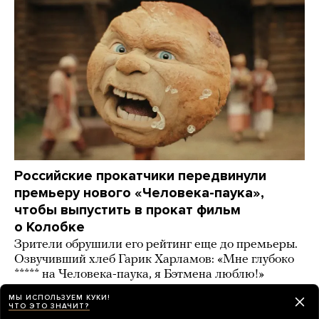
Российские прокатчики передвинули
премьеру нового «Человека-паука»,
чтобы выпустить в прокат фильм
о Колобке
Зрители обрушили его рейтинг еще до премьеры.
Озвучивший хлеб Гарик Харламов: «Мне глубоко
***** на Человека-паука, я Бэтмена люблю!»
МЫ ИСПОЛЬЗУЕМ КУКИ!
2 дня назад
ИСТОРИИ
ЧТО ЭТО ЗНАЧИТ?