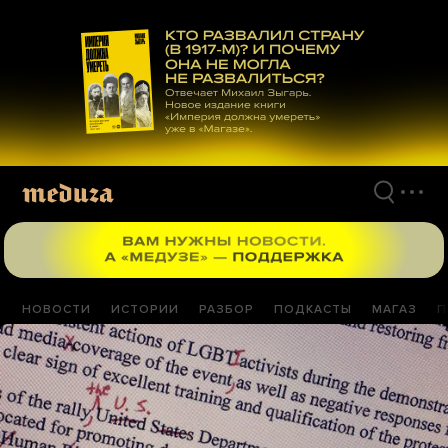
Перейти
к
материалам
НОВОСТИ
ИСТОРИИ
РАЗБОР
ПОДКАСТЫ
МАГАЗ
П