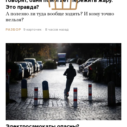
Говорят, баня помогает пережить жару.
Это правда?
А полезно ли туда вообще ходить? И кому точно
нельзя?
9 карточек
8 часов назад
РАЗБОР
Электросамокаты опасны?