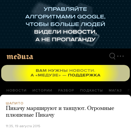
Перейти
к
материалам
НОВОСТИ
ИСТОРИИ
РАЗБОР
ПОДКАСТЫ
МАГАЗ
П
ШАПИТО
Пикачу маршируют и танцуют. Огромные
плюшевые Пикачу
11:35, 19 августа 2015