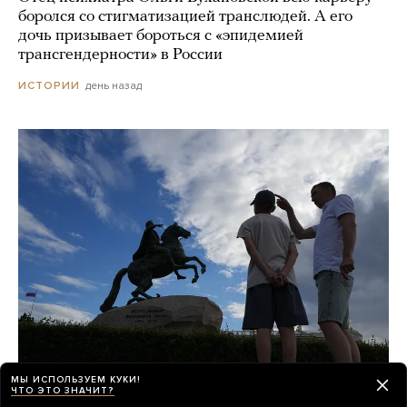
боролся со стигматизацией транслюдей. А его
дочь призывает бороться с «эпидемией
трансгендерности» в России
день назад
ИСТОРИИ
МЫ ИСПОЛЬЗУЕМ КУКИ!
ЧТО ЭТО ЗНАЧИТ?
«Виталий Выбор Миллионов», «За Питер»,