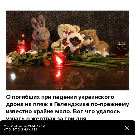
О погибших при падении украинского
дрона на пляж в Геленджике по-прежнему
известно крайне мало. Вот что удалось
узнать о жертвах за три дня
МЫ ИСПОЛЬЗУЕМ КУКИ!
2 дня назад
НОВОСТИ
ЧТО ЭТО ЗНАЧИТ?