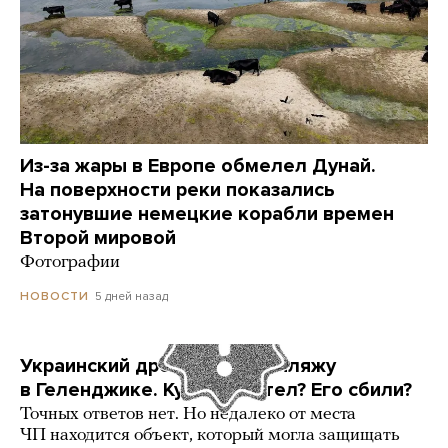
Из-за жары в Европе обмелел Дунай.
На поверхности реки показались
затонувшие немецкие корабли времен
Второй мировой
Фотографии
5 дней назад
НОВОСТИ
Украинский дрон попал по пляжу
в Геленджике. Куда он летел? Его сбили?
Точных ответов нет. Но недалеко от места
ЧП находится объект, который могла защищать