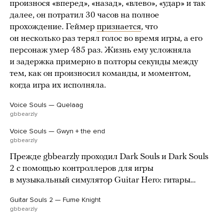
произнося «вперед», «назад», «влево», «удар» и так
далее, он потратил 30 часов на полное
прохождение. Геймер
признается
, что
он несколько раз терял голос во время игры, а его
персонаж умер 485 раз. Жизнь ему усложняла
и задержка примерно в полторы секунды между
тем, как он произносил команды, и моментом,
когда игра их исполняла.
Voice Souls — Quelaag
gbbearzly
Voice Souls — Gwyn + the end
gbbearzly
Прежде gbbearzly проходил Dark Souls и Dark Souls
2 с помощью контроллеров для игры
в музыкальный симулятор Guitar Hero: гитары…
Guitar Souls 2 — Fume Knight
gbbearzly