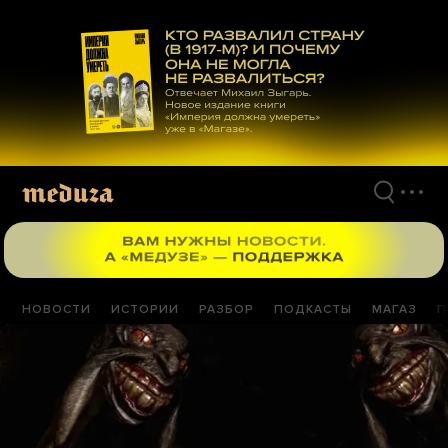
Перейти
к
материалам
НОВОСТИ
ИСТОРИИ
РАЗБОР
ПОДКАСТЫ
МАГАЗ
П