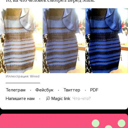
то, на что человек смотрел перед этим.
Иллюстрация: Wired
Телеграм
Фейсбук
Твиттер
PDF
Magic link
Что-что?
Напишите нам