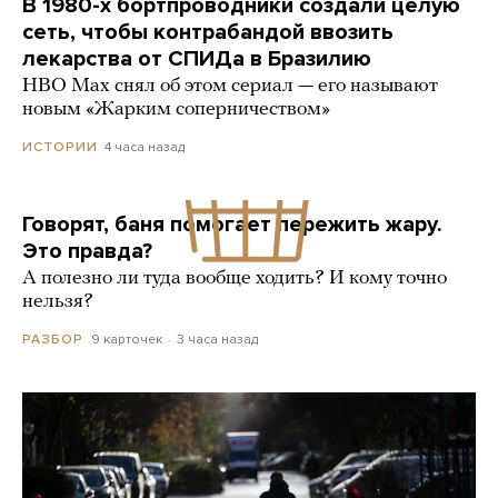
В 1980-х бортпроводники создали целую
сеть, чтобы контрабандой ввозить
лекарства от СПИДа в Бразилию
HBO Max снял об этом сериал — его называют
новым «Жарким соперничеством»
4 часа назад
ИСТОРИИ
Говорят, баня помогает пережить жару.
Это правда?
А полезно ли туда вообще ходить? И кому точно
нельзя?
9 карточек
3 часа назад
РАЗБОР