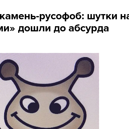
 камень-русофоб: шутки н
и» дошли до абсурда