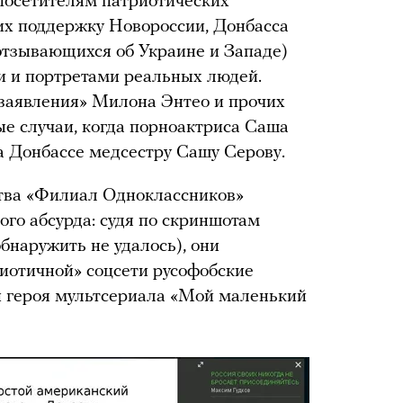
посетителям патриотических
х поддержку Новороссии, Донбасса
 отзывающихся об Украине и Западе)
и и портретами реальных людей.
заявления» Милона Энтео и прочих
ые случаи, когда порноактриса Саша
а Донбассе медсестру Сашу Серову.
ства «Филиал Одноклассников»
ого абсурда: судя по скриншотам
бнаружить не удалось), они
иотичной» соцсети русофобские
и героя мультсериала «Мой маленький