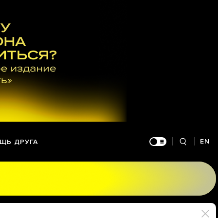
EN
ЩЬ ДРУГА