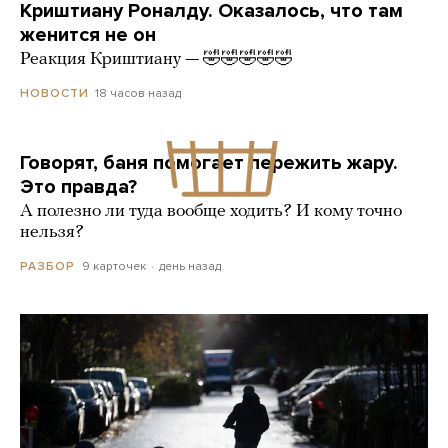
Криштиану Роналду. Оказалось, что там
женится не он
Реакция Криштиану — 🤣🤣🤣🤣🤣
18 часов назад
НОВОСТИ
Говорят, баня помогает пережить жару.
Это правда?
А полезно ли туда вообще ходить? И кому точно
нельзя?
9 карточек
день назад
РАЗБОР