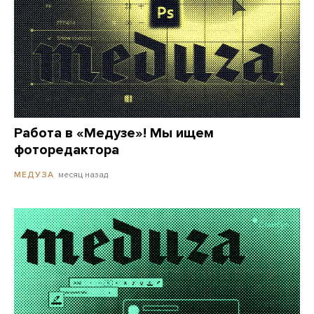
Работа в «Медузе»! Мы ищем
фоторедактора
месяц назад
МЕДУЗА