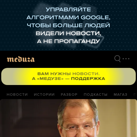
Перейти
к
материалам
НОВОСТИ
ИСТОРИИ
РАЗБОР
ПОДКАСТЫ
МАГАЗ
П