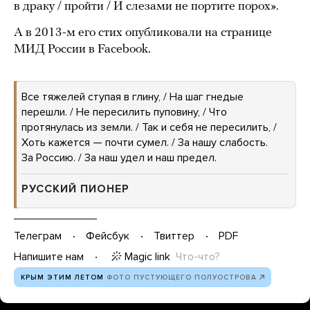
в драку / пройти / И слезами не портите порох».
А в 2013-м его стих опубликовали на странице
МИД России в Facebook.
Все тяжелей ступая в глину, / На шаг гнедые
перешли. / Не пересилить пуповину, / Что
протянулась из земли. / Так и себя не пересилить, /
Хоть кажется — почти сумел. / За нашу слабость.
За Россию. / За наш удел и наш предел.
РУССКИЙ ПИОНЕР
Телеграм
Фейсбук
Твиттер
PDF
Magic link
Что-что?
Напишите нам
КРЫМ ЭТИМ ЛЕТОМ
ФОТО ПУСТУЮЩЕГО ПОЛУОСТРОВА