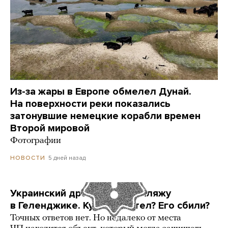
Из-за жары в Европе обмелел Дунай.
На поверхности реки показались
затонувшие немецкие корабли времен
Второй мировой
Фотографии
5 дней назад
НОВОСТИ
Украинский дрон попал по пляжу
в Геленджике. Куда он летел? Его сбили?
Точных ответов нет. Но недалеко от места