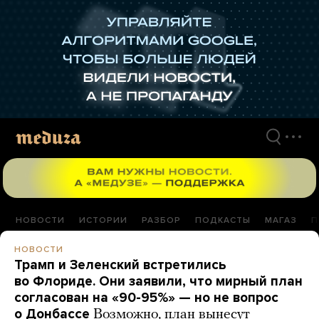
Перейти
к
материалам
НОВОСТИ
ИСТОРИИ
РАЗБОР
ПОДКАСТЫ
МАГАЗ
П
НОВОСТИ
Трамп и Зеленский встретились
во Флориде. Они заявили, что мирный план
согласован на «90-95%» — но не вопрос
о Донбассе
Возможно, план вынесут