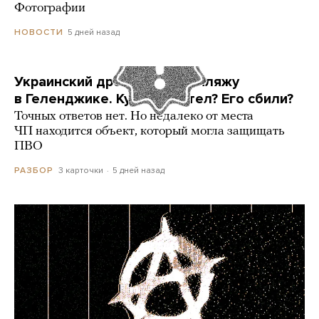
Фотографии
5 дней назад
НОВОСТИ
Украинский дрон попал по пляжу
в Геленджике. Куда он летел? Его сбили?
Точных ответов нет. Но недалеко от места
ЧП находится объект, который могла защищать
ПВО
3 карточки
5 дней назад
РАЗБОР