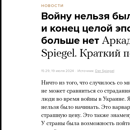
НОВОСТИ
Войну нельзя был
и конец целой эпо
больше нет
Аркад
Spiegel. Краткий 
15:29, 19 июля 2024
Источник:
Der Spiegel
Ничто из того, что случилось со м
не может сравниться со страдан
люди во время войны в Украине. Я
нельзя было начинать. Это варвар
страшную цену. Это также знамену
У страны была возможность пойти