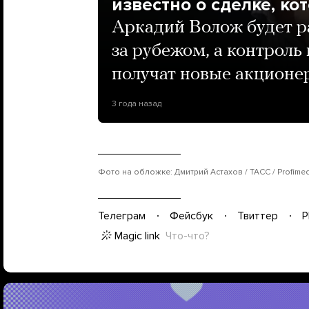
известно о сделке, ко
Аркадий Волож будет ра
за рубежом, а контроль
получат новые акционе
3 года назад
Фото на обложке: Дмитрий Астахов / ТАСС / Profime
Телеграм
Фейсбук
Твиттер
P
Magic link
Что-что?