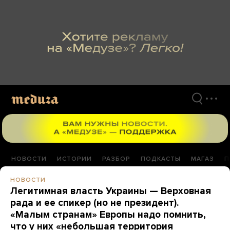
Перейти
к
материалам
НОВОСТИ
ИСТОРИИ
РАЗБОР
ПОДКАСТЫ
МАГАЗ
П
НОВОСТИ
Легитимная власть Украины — Верховная
рада и ее спикер (но не президент).
«Малым странам» Европы надо помнить,
что у них «небольшая территория