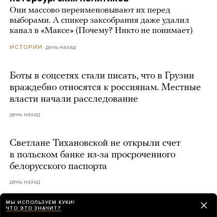
Они массово переименовывают их перед
выборами. А спикер заксобрания даже удалил
канал в «Максе» (Почему? Никто не понимает)
день назад
ИСТОРИИ
Боты в соцсетях стали писать, что в Грузии
враждебно относятся к россиянам. Местные
власти начали расследование
день назад
Светлане Тихановской не открыли счет
в польском банке из-за просроченного
белорусского паспорта
день назад
МЫ ИСПОЛЬЗУЕМ КУКИ!
ЧТО ЭТО ЗНАЧИТ?
«К НАТО возникает много вопросов».