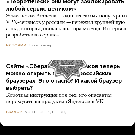
«Теоретически они могут заблокировать
любой сервис целиком»
Этим летом Amnezia — один из самых популярных
VPN-сервисов у россиян — пережил крупнейшую
атаку, которая длилась полтора месяца. Интервью
разработчика сервиса
6 дней назад
ИСТОРИИ
Сайты «Сбера» и других банков теперь
можно открыть только в российских
браузерах. Это опасно? И какой браузер
выбрать?
Короткая инструкция для тех, кто опасается
переходить на продукты «Яндекса» и VK
3 карточки
4 дня назад
РАЗБОР