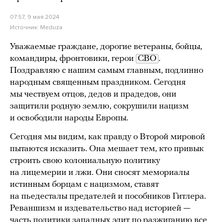
07:57, 9 мая 2024
Источник:
Meduza
Уважаемые граждане, дорогие ветераны, бойцы,
командиры, фронтовики, герои
СВО
.
Поздравляю с нашим самым главным, подлинно
народным священным праздником. Сегодня
мы чествуем отцов, дедов и прадедов, они
защитили родную землю, сокрушили нацизм
и освободили народы Европы.
Сегодня мы видим, как правду о Второй мировой
пытаются исказить. Она мешает тем, кто привык
строить свою колониальную политику
на лицемерии и лжи. Они сносят мемориалы
истинным борцам с нацизмом, ставят
на пьедесталы предателей и пособников Гитлера.
Реваншизм и издевательство над историей —
часть политики западных элит по разжиганию все