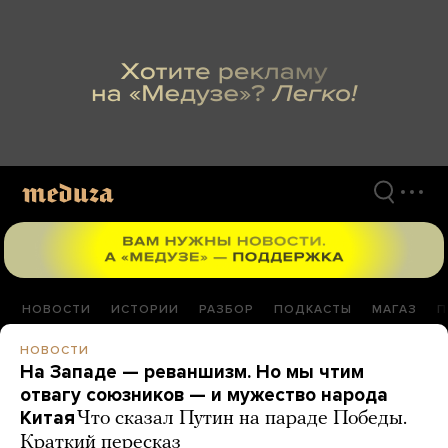
Перейти
к
материалам
НОВОСТИ
ИСТОРИИ
РАЗБОР
ПОДКАСТЫ
МАГАЗ
П
НОВОСТИ
На Западе — реваншизм. Но мы чтим
отвагу союзников — и мужество народа
Китая
Что сказал Путин на параде Победы.
Краткий пересказ