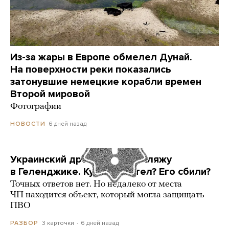
Из-за жары в Европе обмелел Дунай.
На поверхности реки показались
затонувшие немецкие корабли времен
Второй мировой
Фотографии
6 дней назад
НОВОСТИ
Украинский дрон попал по пляжу
в Геленджике. Куда он летел? Его сбили?
Точных ответов нет. Но недалеко от места
ЧП находится объект, который могла защищать
ПВО
3 карточки
6 дней назад
РАЗБОР