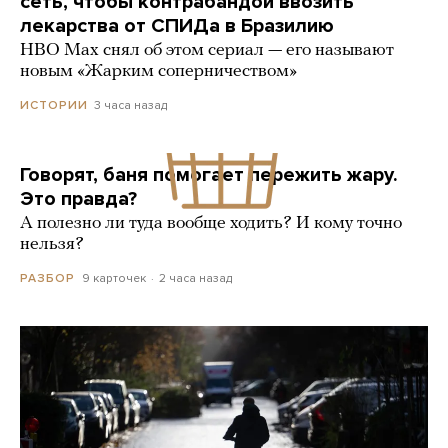
сеть, чтобы контрабандой ввозить
лекарства от СПИДа в Бразилию
HBO Max снял об этом сериал — его называют
новым «Жарким соперничеством»
3 часа назад
ИСТОРИИ
Говорят, баня помогает пережить жару.
Это правда?
А полезно ли туда вообще ходить? И кому точно
нельзя?
9 карточек
2 часа назад
РАЗБОР