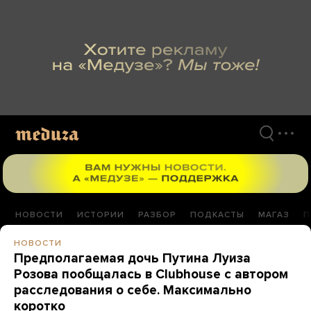
Перейти
к
материалам
НОВОСТИ
ИСТОРИИ
РАЗБОР
ПОДКАСТЫ
МАГАЗ
П
НОВОСТИ
Предполагаемая дочь Путина Луиза
Розова пообщалась в Clubhouse с автором
расследования о себе. Максимально
коротко