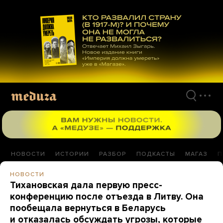
Перейти
к
материалам
НОВОСТИ
ИСТОРИИ
РАЗБОР
ПОДКАСТЫ
МАГАЗ
П
НОВОСТИ
Тихановская дала первую пресс-
конференцию после отъезда в Литву. Она
пообещала вернуться в Беларусь
и отказалась обсуждать угрозы, которые