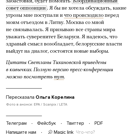
забастовки, будет помогать
Координационный 
совет оппозиции
. Я бы не хотела обсуждать, какие
угрозы мне поступали и
что происходило
перед
моим отъездом в Литву. Москва со мной
не связывалась. Я призываю все страны мира
уважать суверенитет Беларуси. Я надеюсь, что
здравый смысл возобладает, белорусские власти
выйдут на диалог, состоятся новые выборы.
Цитаты Светланы Тихановской приведены
в кавычках. Полную версию пресс-конференции
можно посмотреть
тут
.
Пересказала
Ольга Корелина
Фото в анонсе: EPA / Scanpix / LETA
Телеграм
Фейсбук
Твиттер
PDF
Magic link
Что-что?
Напишите нам