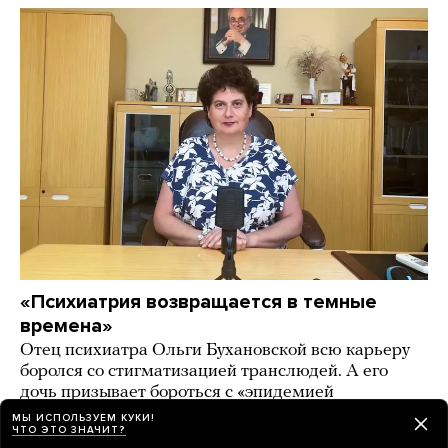
«Психиатрия возвращается в темные
времена»
Отец психиатра Ольги Бухановской всю карьеру
боролся со стигматизацией транслюдей. А его
дочь призывает бороться с «эпидемией
трансгендерности» в России
МЫ ИСПОЛЬЗУЕМ КУКИ!
ЧТО ЭТО ЗНАЧИТ?
день назад
ИСТОРИИ