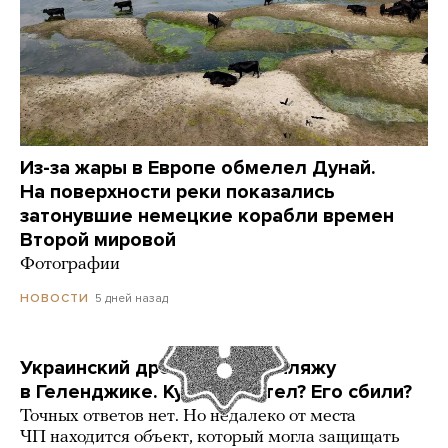
Из-за жары в Европе обмелел Дунай.
На поверхности реки показались
затонувшие немецкие корабли времен
Второй мировой
Фотографии
5 дней назад
НОВОСТИ
Украинский дрон попал по пляжу
в Геленджике. Куда он летел? Его сбили?
Точных ответов нет. Но недалеко от места
ЧП находится объект, который могла защищать