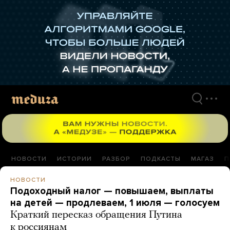
Перейти
к
материалам
НОВОСТИ
ИСТОРИИ
РАЗБОР
ПОДКАСТЫ
МАГАЗ
П
НОВОСТИ
Подоходный налог — повышаем, выплаты
на детей — продлеваем, 1 июля — голосуем
Краткий пересказ обращения Путина
к россиянам