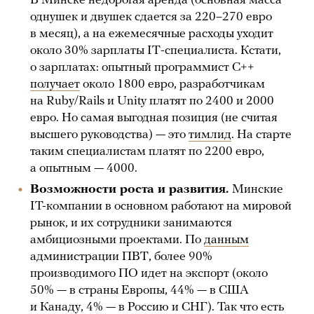
В Минске недорогая аренда (основная масса
однушек и двушек сдается за 220–270 евро
в месяц), а на ежемесячные расходы уходит
около 30% зарплаты IТ-специалиста. Кстати,
о зарплатах: опытный программист C++
получает
около 1800 евро, разработчикам
на Ruby/Rails и Unity платят по 2400 и 2000
евро. Но самая выгодная позиция (не считая
высшего руководства) — это
тимлид
. На старте
таким специалистам платят по 2200 евро,
а опытным — 4000.
Возможности роста и развития.
Минские
IT-компании в основном работают на мировой
рынок, и их сотрудники занимаются
амбициозными проектами. По
данным
администрации ПВТ, более 90%
производимого ПО идет на экспорт (около
50% — в страны Европы, 44% — в США
и Канаду, 4% — в Россию и СНГ). Так что есть