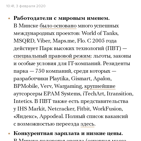
10:41, 3 февраля 2020
Работодатели с мировым именем.
В Минске
было основано
много успешных
международных проектов: World of Tanks,
MSQRD, Viber, Maps.me, Flo. С 2005 года
действует Парк высоких технологий (ПВТ) —
специальный правовой режим
: льготы, законы
и особые условия для IT-компаний. Резиденты
парка — 750 компаний, среди которых —
разработчики Playtika, Gismart, Apalon,
BPMobile, Verv, Wargaming,
крупнейшие
аутсорсеры EPAM Systems, iTechArt, Itransition,
Intetics. В ПВТ также есть представительства
у IHS Markit, Netcracker, Fitbit, WorkFusion,
«Яндекс», Appodeal. Полный список вакансий
с возможностью переезда
здесь
.
Конкурентная зарплата и низкие цены.