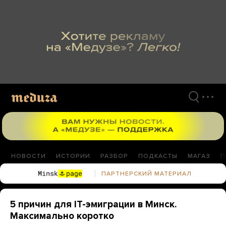
Перейти
к
материалам
НОВОСТИ
ИСТОРИИ
РАЗБОР
ПОДКАСТЫ
МАГАЗ
П
ПАРТНЕРСКИЙ МАТЕРИАЛ
5 причин для IT-эмиграции в Минск.
Максимально коротко