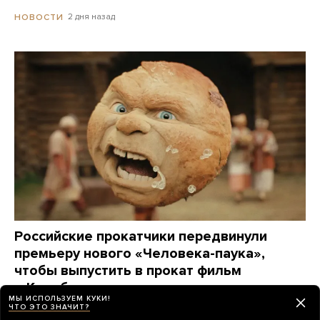
2 дня назад
НОВОСТИ
Российские прокатчики передвинули
премьеру нового «Человека-паука»,
чтобы выпустить в прокат фильм
о Колобке
МЫ ИСПОЛЬЗУЕМ КУКИ!
Зрители обрушили его рейтинг еще до премьеры.
ЧТО ЭТО ЗНАЧИТ?