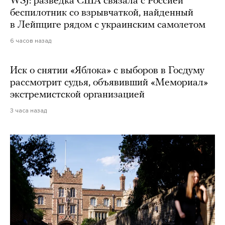
WSJ: разведка США связала с Россией
беспилотник со взрывчаткой, найденный
в Лейпциге рядом с украинским самолетом
6 часов назад
Иск о снятии «Яблока» с выборов в Госдуму
рассмотрит судья, объявивший «Мемориал»
экстремистской организацией
3 часа назад