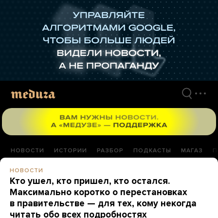
Перейти
к
материалам
НОВОСТИ
ИСТОРИИ
РАЗБОР
ПОДКАСТЫ
МАГАЗ
П
НОВОСТИ
Кто ушел, кто пришел, кто остался.
Максимально коротко о перестановках
в правительстве — для тех, кому некогда
читать обо всех подробностях