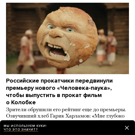
Российские прокатчики передвинули
премьеру нового «Человека-паука»,
чтобы выпустить в прокат фильм
о Колобке
Зрители обрушили его рейтинг еще до премьеры.
Озвучивший хлеб Гарик Харламов: «Мне глубоко
***** на Человека-паука, я Бэтмена люблю!»
МЫ ИСПОЛЬЗУЕМ КУКИ!
ЧТО ЭТО ЗНАЧИТ?
2 дня назад
ИСТОРИИ