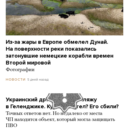
Из-за жары в Европе обмелел Дунай.
На поверхности реки показались
затонувшие немецкие корабли времен
Второй мировой
Фотографии
5 дней назад
НОВОСТИ
Украинский дрон попал по пляжу
в Геленджике. Куда он летел? Его сбили?
Точных ответов нет. Но недалеко от места
ЧП находится объект, который могла защищать
ПВО