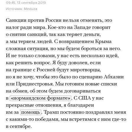
09:45, 13 сентября 2019
Источник:
Meduza
Санкции против России нельзя отменять, это
налог ради мира. Кое-кто на Западе говорит
о снятии санкций, так как теряет деньги,
а мы теряем людей. С возвращением Крыма
сложная ситуация, но мы будем бороться за него.
И не только словами, у нас есть несколько идей,
как решить вопрос. Я буду доволен, если
на границе с Россией будут миротворцы,
но я не хочу, чтобы это было по сценарию Абхазии
или Приднестровья. Мы готовим новые списки
на обмен, об этом будем договариваться
в
«нормандском формате»
. С США у нас
прекрасные отношения, я благодарен
им за
помощь
. Трамп постоянно поздравлял меня
с какими-то победами, мы встретимся с ним где-то
в сентябре.