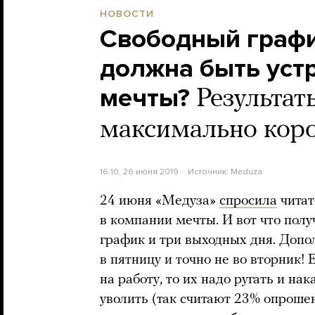
НОВОСТИ
Свободный графи
должна быть уст
мечты?
Результат
максимально кор
16:10, 26 июня 2019
Источник:
Meduza
24 июня «Медуза»
спросила
читат
в компании мечты. И вот что пол
график и три выходных дня. Доп
в пятницу и точно не во вторник!
на работу, то их надо ругать и н
уволить (так считают 23% опрошен