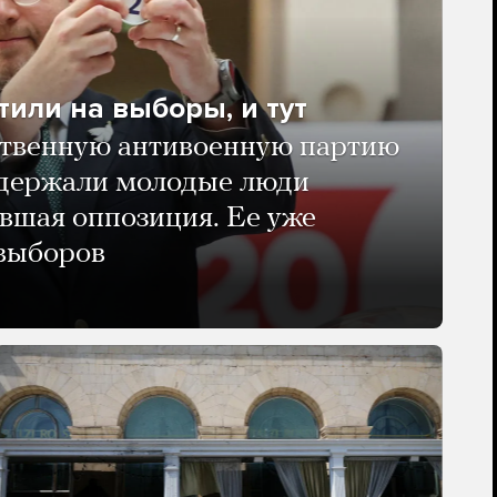
тили на выборы, и тут
твенную антивоенную партию
ддержали молодые люди
авшая оппозиция. Ее уже
 выборов