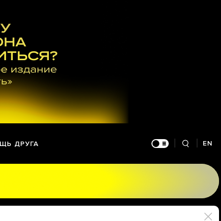
EN
ЩЬ ДРУГА