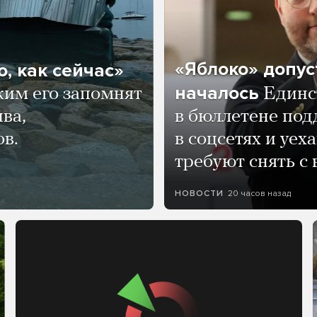
«Яблоко» допус
, как сейчас»
началось
ким его запомнят
Единс
ва,
в бюллетене по
ов.
в соцсетях и уех
требуют снять с
20 часов назад
НОВОСТИ