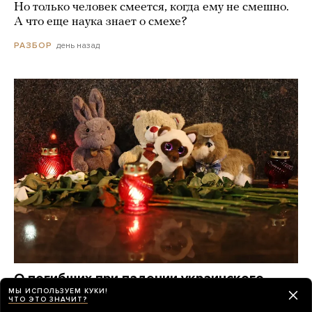
Но только человек смеется, когда ему не смешно.
А что еще наука знает о смехе?
день назад
РАЗБОР
О погибших при падении украинского
МЫ ИСПОЛЬЗУЕМ КУКИ!
дрона на пляж в Геленджике по-прежнему
ЧТО ЭТО ЗНАЧИТ?
известно крайне мало. Вот что удалось