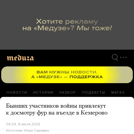
Перейти
к
материалам
НОВОСТИ
ИСТОРИИ
РАЗБОР
ПОДКАСТЫ
МАГАЗ
П
Бывших участников войны привлекут
к досмотру фур на въезде в Кемерово
06:59, 8 июля 2026
Источник:
Илья Середюк