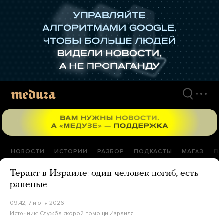
Перейти
к
материалам
НОВОСТИ
ИСТОРИИ
РАЗБОР
ПОДКАСТЫ
МАГАЗ
П
Теракт в Израиле: один человек погиб, есть
раненые
09:42, 7 июня 2026
Источник:
Служба скорой помощи Израиля