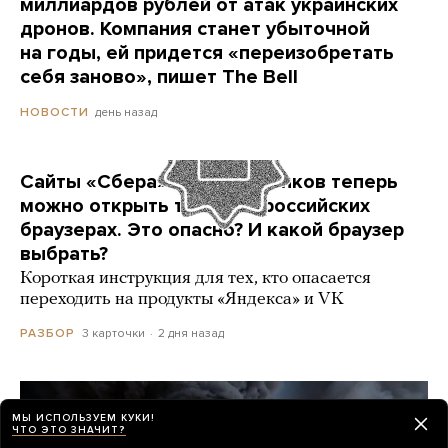
миллиардов рублей от атак украинских
дронов. Компания станет убыточной
на годы, ей придется «переизобретать
себя заново», пишет The Bell
день назад
НОВОСТИ
Сайты «Сбера» и других банков теперь
можно открыть только в российских
браузерах. Это опасно? И какой браузер
выбрать?
Короткая инструкция для тех, кто опасается
переходить на продукты «Яндекса» и VK
3 карточки
2 дня назад
РАЗБОР
МЫ ИСПОЛЬЗУЕМ КУКИ!
ЧТО ЭТО ЗНАЧИТ?