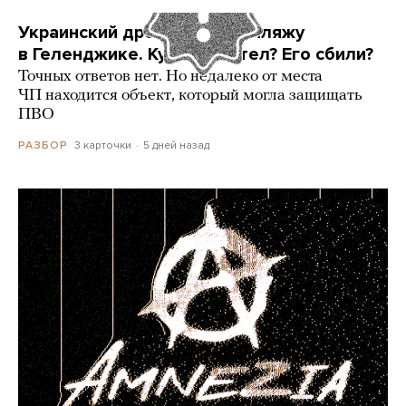
Украинский дрон попал по пляжу
в Геленджике. Куда он летел? Его сбили?
Точных ответов нет. Но недалеко от места
ЧП находится объект, который могла защищать
ПВО
3 карточки
5 дней назад
РАЗБОР