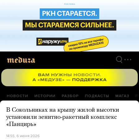
Перейти
к
материалам
НОВОСТИ
ИСТОРИИ
РАЗБОР
ПОДКАСТЫ
МАГАЗ
П
В Сокольниках на крышу жилой высотки
установили зенитно-ракетный комплекс
«Панцирь»
14:55, 6 июня 2026