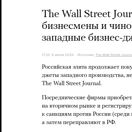
The Wall Street Jo
бизнесмены и чин
западные бизнес-д
17:23, 6 июня 2026
Источник:
The Wall Street Journa
Российская элита продолжает поку
джеты западного производства, н
The Wall Street Journal.
Посреднические фирмы приобрета
на вторичном рынке и регистриру
к санкциям против России (среди
а затем переправляют в РФ.