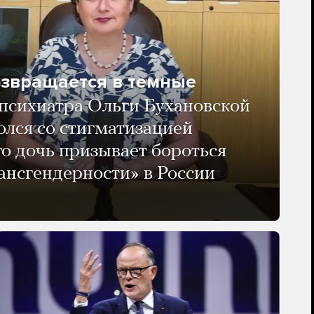
озвращается в темные
психиатра Ольги Бухановской
олся со стигматизацией
го дочь призывает бороться
ансгендерности» в России