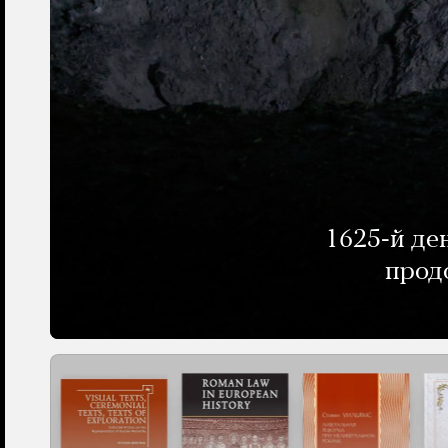
1625-й де
прод