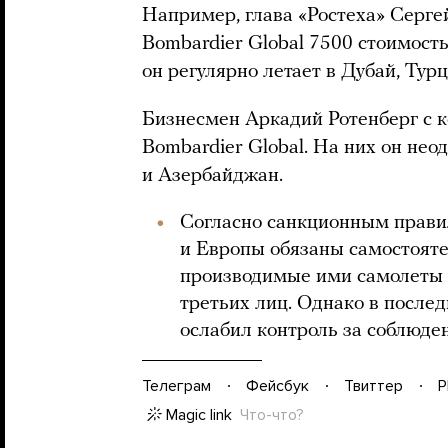
Например, глава «Ростеха» Серге
Bombardier Global 7500 стоимост
он регулярно летает в Дубай, Ту
Бизнесмен Аркадий Ротенберг с ко
Bombardier Global. На них он не
и Азербайджан.
Согласно санкционным прави
и Европы обязаны самостояте
производимые ими самолеты 
третьих лиц. Однако в после
ослабил контроль за соблюде
Телеграм
Фейсбук
Твиттер
P
Magic link
Что-что?