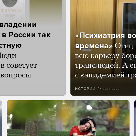
 владении
 в России так
«Психиатрия в
астную
времена»
Отец 
Люди
всю карьеру бор
в советует
транслюдей. А е
и вопросы
с «эпидемией тр
4 часа назад
ИСТОРИИ