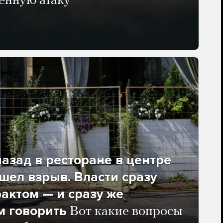
енную атаку
азад в ресторане в центре
ел взрыв. Власти сразу
рактом — и сразу же
м говорить
Вот какие вопросы