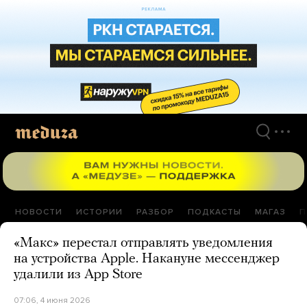
Перейти
к
материалам
НОВОСТИ
ИСТОРИИ
РАЗБОР
ПОДКАСТЫ
МАГАЗ
П
«Макс» перестал отправлять уведомления
на устройства Apple. Накануне мессенджер
удалили из App Store
07:06, 4 июня 2026