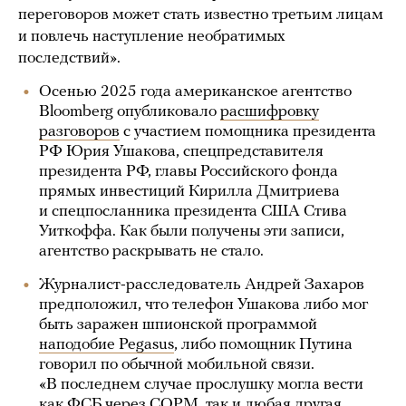
переговоров может стать известно третьим лицам
и повлечь наступление необратимых
последствий».
Осенью 2025 года американское агентство
Bloomberg опубликовало
расшифровку
разговоров
с участием помощника президента
РФ Юрия Ушакова, спецпредставителя
президента РФ, главы Российского фонда
прямых инвестиций Кирилла Дмитриева
и спецпосланника президента США Стива
Уиткоффа. Как были получены эти записи,
агентство раскрывать не стало.
Журналист-расследователь Андрей Захаров
предположил, что телефон Ушакова либо мог
быть заражен шпионской программой
наподобие Pegasus
, либо помощник Путина
говорил по обычной мобильной связи.
«В последнем случае прослушку могла вести
как ФСБ через СОРМ, так и любая другая