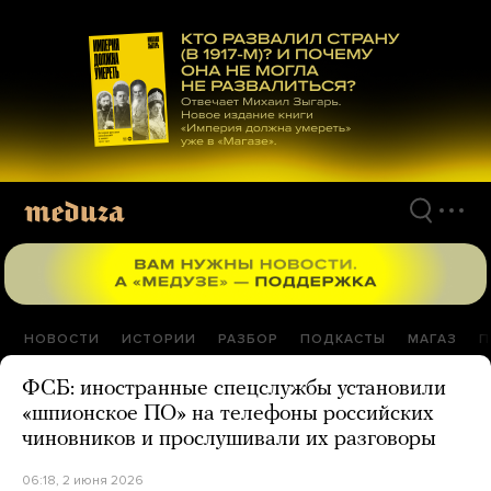
Перейти
к
материалам
НОВОСТИ
ИСТОРИИ
РАЗБОР
ПОДКАСТЫ
МАГАЗ
П
ФСБ: иностранные спецслужбы установили
«шпионское ПО» на телефоны российских
чиновников и прослушивали их разговоры
06:18, 2 июня 2026